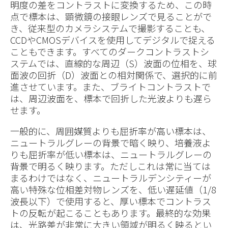
明度の差をコントラストに変換するため、この時
点で標本は、顕微鏡の接眼レンズで見ることがで
き、従来型のカメラシステムで撮影することも、
CCDやCMOSデバイスを使用してデジタルで捉える
こともできます。すべてのダークコントラストシ
ステムでは、直線的な周辺（S）波面の位相を、球
面波の回折（D）波面との相対関係で、選択的に前
進させています。また、ブライトコントラストで
は、周辺波面を、標本で回折した光波よりも遅ら
せます。
一般的に、周囲媒質よりも屈折率が高い標本は、
ニュートラルグレーの背景で暗く映り、培養液よ
りも屈折率が低い標本は、ニュートラルグレーの
背景で明るく映ります。ただしこれは常に当ては
まるわけではなく、ニュートラルデンシティーが
高い特殊な位相差対物レンズを、低い遅延値（1/8
波長以下）で使用すると、厚い標本でコントラス
トの反転が起こることもあります。最終的な効果
は、光路差が非常に大きい領域が明るく映るとい