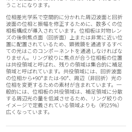
うことになります。
位相差光学系で空間的に分かれた周辺波面と回折
波面の位相と振幅を修正するために、数多くの位
相板構成が導入されています。位相板は対物レン
ズの後側焦点面（回折面）上または非常に近い位
置に配置されているため、顕微鏡を通過するすべ
ての光はこのコンポーネントを通過しなければな
りません。リング絞りに焦点が合う位相板の位置
は共役領域と呼ばれ、残りの領域は集合的に補足
領域と呼ばれています。共役領域には、回折波面
の位相から+90°または-90°、周辺（非回折）光の
位相を変更するための素材が含まれています。一
般的には、位相板の共役領域は、補足領域に分散
する周辺光の量を低減させるため、リング絞りの
イメージで定義されている領域よりも（約25%）
広くなっています。