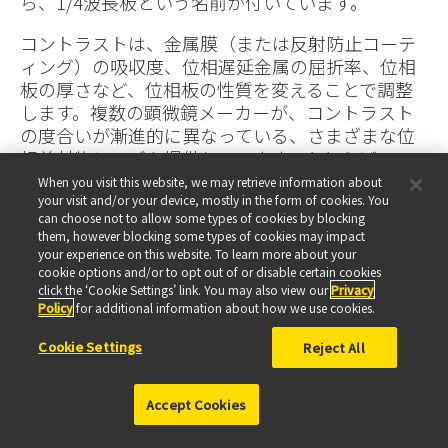
ら、1/4波長板という名前が付いています。
コントラストは、金属膜（または反射防止コーテ
ィング）の吸収度、位相遅延金属の屈折率、位相
板の厚さなど、位相板の性質を変えることで調整
します。複数の顕微鏡メーカーが、コントラスト
の度合いが漸進的に異なっている、さまざまな位
相差対物レンズを提供しています。たとえばニコ
ンのラインナップには、5種類の位相差対物レンズ
When you visit this website, we may retrieve information about
があります。対物レンズのDL（Dark Low）シリー
your visit and/or your device, mostly in the form of cookies. You
can choose not to allow some types of cookies by blocking
ズでは、明るいグレーの背景に、暗いイメージの
them, however blocking some types of cookies may impact
アウトラインが生成されます。これらの対物レン
your experience on this website. To learn more about your
ズは、組織培養細胞など、周囲媒質と屈折率が著
cookie options and/or to opt out of or disable certain cookies
click the ‘Cookie Settings’ link. You may also view our
Privacy
しく異なっている標本について、ダークコントラ
Policy
for additional information about how we use cookies.
ストを生成する設計になっています。もう少しコ
ントラストが低いバージョンのDLL（Dark Low
Cookie Settings
Reject All
Low）という対物レンズでは、明視野照明でDL対
物レンズよりも明るいイメージが得られるため、
Accept Cookies
蛍光法、明視野法、暗視野法、微分干渉法での組
み合わせ観察のための汎用対物レンズとして利用