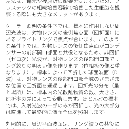
差法は、偏光や複屈折の影響を受けないため、プ
ラスチックの組織培養容器で培養した生細胞を観
察する際にも大きなメリットがあります。
ケーラー照明の条件下では、標本に作用しない周
辺光波は、対物レンズの後側焦点面（回折面）に
あるブライトリングで焦点が合います。このよう
な条件下では、対物レンズの後側焦点面がコンデ
ンサーの前部開口部面と共役となるため、非回折
（ゼロ次）光波が、対物レンズの後部開口部でリ
ング絞りの明るい像を作ります（位相板の像と重
なります）。標本によって回折した球面波面（D
波）は、対物レンズの後部開口部全域のさまざま
な位置で回折面を通過します。回折光の分布（量
と場所）は、標本内の光散乱物質の数、大きさ、
屈折率の差によって変動します。ほとんどの標本
では、入射光波の一部のみが回折し、光の大部分
は直進して最終的に像面全体を照射します。
対照的に、周辺平面波面は、リング絞りの共役に