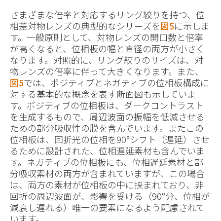
さまざまな倍率と対応するリング絞りを持つ、位
相差対物レンズの典型的なシリーズを
図5
に示しま
す。一般原則として、対物レンズの開口数と倍率
が高くなると、位相板の幅と直径の両方が小さく
なります。対照的に、リング絞りのサイズは、対
物レンズの倍率に伴って大きくなります。また、
図5
では、ポジティブとネガティブの位相板構成に
対する基本的な概念を表す断面図も示していま
す。ポジティブの位相板は、ダークコントラスト
を生成するもので、周辺波面の振幅を低減させる
ための部分吸収性の膜を含んでいます。またこの
位相板は、回折光の位相を90°シフト（遅延）させ
るために設計された、位相遅延素材も含んでいま
す。ネガティブの位相板にも、位相遅延素材と部
分吸収素材の両方が含まれていますが、この場合
は、両方の素材が位相板の中に挟まれており、非
回折の周辺波面が、影響を受ける（90°分、位相が
減衰し遅れる）唯一の要素になるよう配慮されて
います。