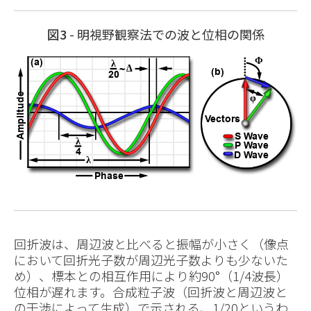
図3
- 明視野観察法での波と位相の関係
回折波は、周辺波と比べると振幅が小さく（像点
において回折光子数が周辺光子数よりも少ないた
め）、標本との相互作用により約90°（1/4波長）
位相が遅れます。合成粒子波（回折波と周辺波と
の干渉によって生成）で示される、1/20というわ