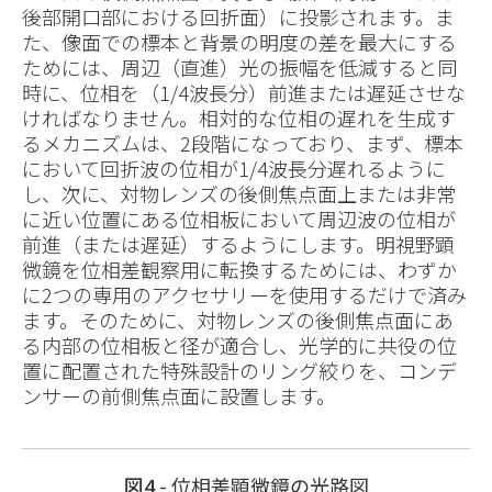
後部開口部における回折面）に投影されます。ま
た、像面での標本と背景の明度の差を最大にする
ためには、周辺（直進）光の振幅を低減すると同
時に、位相を（1/4波長分）前進または遅延させな
ければなりません。相対的な位相の遅れを生成す
るメカニズムは、2段階になっており、まず、標本
において回折波の位相が1/4波長分遅れるように
し、次に、対物レンズの後側焦点面上または非常
に近い位置にある位相板において周辺波の位相が
前進（または遅延）するようにします。明視野顕
微鏡を位相差観察用に転換するためには、わずか
に2つの専用のアクセサリーを使用するだけで済み
ます。そのために、対物レンズの後側焦点面にあ
る内部の位相板と径が適合し、光学的に共役の位
置に配置された特殊設計のリング絞りを、コンデ
ンサーの前側焦点面に設置します。
図4
- 位相差顕微鏡の光路図