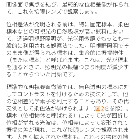
間像面で焦点を結び、最終的な位相差像が作られ
て、これを接眼レンズで観察します。
位相差法が発明される前は、特に固定標本、染色
標本などの可視光の自然吸収が高い試料におい
て、透過明視野照明が、光学顕微鏡でもっとも一
般的に利用される観察法でした。明視野照明でそ
のまま像が得られる標本は、集合的に振幅物体
（または標本）と呼ばれます。これは、光が標本
を通るときに、照明光の振幅つまり明度が減少す
ることからついた用語です。
標準的な明視野顕微鏡では、無色透明の標本に対
してコントラストを付けるための技法として、他
の位相差光学素子を利用することもあり、その代
表例として染色法が挙げられます（
図2
を参照）。
標本（位相物体と呼ばれる）によって光が回折し
位相がずれる光波は、位相差によって変形されて
振幅の差が現れ、これが接眼レンズで観察されま
す。大きく拡大された標本も、これらの物体の端