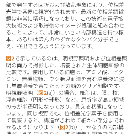
部で発生する回折および散乱現象により、位相差
光学で容易に視覚化されます。最新の位相差顕微
鏡は非常に精巧になっており、この技術を電子拡
大技術および取得後のイメージ処理と組み合わせ
ることによって、非常に小さい内部構造を持つ標
本、あるいはほんのわずかなタンパク分子でさ
え、検出できるようになっています。
図2
で示しているのは、明視野照明および位相差照
明の両方で撮影した、培養された生体細胞画像の
比較です。使用している細胞は、アミノ酸、ビタ
ミン、無機塩類、ウシ胎児血清を含む培養液に浸
し単層培養で育てたヒトの脳のグリア細胞です。
明視野照明（
図2
(a)）の場合、細胞は、膜、核、
浮遊細胞（円形や球形）など、屈折率が高い領域
のみが半透明になっており、見える状態になって
います。同じ視野でも、位相差光学素子を使用し
て観察すると、構造がきわめて細かい部分までわ
かるようになります（
図2
(b)）。かなりの内部構
造が見えるだけでなく、細胞接着も認識できるよ