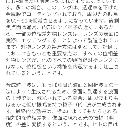
に1/4波長だけ前進させられるようになっていま
す。多くの場合、このリングは、透過率を下げた
金属膜でコーティングされており、周辺光の振幅
を60〜90%低減させるようになっています。後側
焦点面は通常、内部レンズ素子の近くにあるた
め、一部の位相差対物レンズは、レンズの表面に
実際にエッチングすることによって製造されてい
ます。対物レンズの製造方法は別として、記憶し
ておくべきもっとも重要な点は、すべての位相差
対物レンズが、他のすべての顕微鏡対物レンズに
はない、位相板という機能を内蔵するよう加工さ
れているということです。
合成粒子波は、もっぱら周辺波面と回折波面の干
渉によって生成されるため、像面に到達する波面
の干渉では、減光されている場合、周辺波よりも
はるかに低い振幅を持つ粒子（P）波が生成されま
す。最終的な効果は、標本によってもたらされる
相対的な位相差を、像面に現れる光の振幅（明
度）の差に変換するということです。ヒトの目は