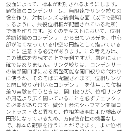
波面によって、標本が照射されるようにします。
顕微鏡のコンデンサーは、無限遠でリング絞りの
像を作り、対物レンズは後側焦点面（以下で説明
するように、共役位相板が配置されている場所）
で像を作ります。多くのテキストにおいて、位相
差顕微鏡のコンデンサーから出ている光を、中心
部が暗くなっている中空の円錐として描いている
ことに注意する必要があります。この考え方は、
この構成を表現する上で便利ですが、厳密には正
確ではありません。リング絞りは、コンデンサー
の前部開口部にある調整可能な開口絞りの代わり
に使うか、そのそばに配置されます。位相リング
と開口絞りが付いたコンデンサーを使用して位相
差の実験を行うときは、開口絞りが、位相リング
の周辺より広く開いていることを必ずチェックす
る必要があります。微分干渉法やホフマン変調コ
ントラスト法と異なり、位相差照明および検出が
円形になっているため、方向依存性の機器なし
で、標本の観察を行うことができます。また位相