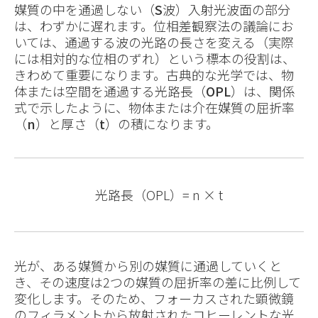
媒質の中を通過しない（
S
波）入射光波面の部分
は、わずかに遅れます。位相差観察法の議論にお
いては、通過する波の光路の長さを変える（実際
には相対的な位相のずれ）という標本の役割は、
きわめて重要になります。古典的な光学では、物
体または空間を通過する光路長（
OPL
）は、関係
式で示したように、物体または介在媒質の屈折率
（
n
）と厚さ（
t
）の積になります。
光路長（OPL）= n × t
光が、ある媒質から別の媒質に通過していくと
き、その速度は2つの媒質の屈折率の差に比例して
変化します。そのため、フォーカスされた顕微鏡
のフィラメントから放射されたコヒーレントな光