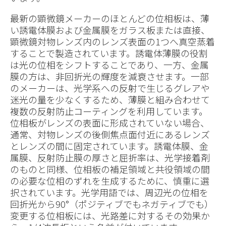
最新の顕微鏡メーカーのほとんどの位相板は、薄
い誘電体膜および金属膜をガラス板または直接、
顕微鏡対物レンズ内のレンズ表面の1つへ真空蒸着
することで製造されています。誘電体薄膜の役割
は光の位相をシフトすることであり、一方、金属
膜の方は、非回折光の輝度を減衰させます。一部
のメーカーは、光学系への反射で生じるグレアや
迷光の量を少なくするため、薄膜と組み合わせて
複数の反射防止コーティングを利用しています。
位相板がレンズの表面に形成されていない場合、
通常、対物レンズの後側焦点面付近にあるレンズ
とレンズの間に固定されています。誘電体膜、金
属膜、反射防止膜の厚さと屈折率は、光学接着剤
のものと同様、位相板の補足領域と共役領域の間
の必要な位相のずれを生成するために、慎重に選
択されています。光学用語では、周辺光の位相を
回折光から90°（ポジティブでもネガティブでも）
変更する位相板には、光路差に対するその効果か