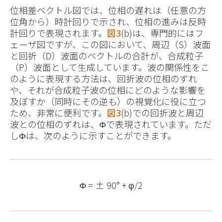
位相差ベクトル図では、位相の遅れは（任意の方
位角から）時計回りで示され、位相の進みは反時
計回りで表現されます。
図3
(b)は、専門的にはフ
ェーザ図ですが、この図において、周辺（S）波面
と回折（D）波面のベクトルの合計が、合成粒子
（P）波面として生成しています。波の関係性をこ
のように表現する方法は、回折波の位相のずれ
や、それが合成粒子波の位相にどのような影響を
及ぼすか（同時にその逆も）の視覚化に役に立つ
ため、非常に便利です。
図3
(b)での回折波と周辺
波との位相のずれは、Φで表現されています。ただ
しΦは、次のように示すことができます。
Φ = ± 90° + φ/2