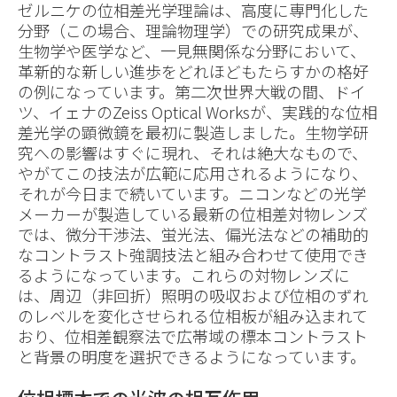
ゼルニケの位相差光学理論は、高度に専門化した
分野（この場合、理論物理学）での研究成果が、
生物学や医学など、一見無関係な分野において、
革新的な新しい進歩をどれほどもたらすかの格好
の例になっています。第二次世界大戦の間、ドイ
ツ、イェナのZeiss Optical Worksが、実践的な位相
差光学の顕微鏡を最初に製造しました。生物学研
究への影響はすぐに現れ、それは絶大なもので、
やがてこの技法が広範に応用されるようになり、
それが今日まで続いています。ニコンなどの光学
メーカーが製造している最新の位相差対物レンズ
では、微分干渉法、蛍光法、偏光法などの補助的
なコントラスト強調技法と組み合わせて使用でき
るようになっています。これらの対物レンズに
は、周辺（非回折）照明の吸収および位相のずれ
のレベルを変化させられる位相板が組み込まれて
おり、位相差観察法で広帯域の標本コントラスト
と背景の明度を選択できるようになっています。