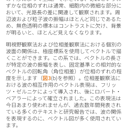
ずかな位相のずれは通常、細胞内の微細な部分に
おいて、光路長の差に関連して観察されます。周
辺波および粒子波の振幅はほとんど同じであるた
め、無色透明の標本はコントラストに欠け、背景
が明るいと、ほとんど見えなくなります。
明視野観察法および位相差観察法における個別の
波面の関係は、極座標系を使用してベクトルで描
くことができます。この系では、ベクトルの長さ
が特定の波の振幅を表し、固定基準との相対的な
ベクトルの回転角（角位相差）が位相のずれの程
度を示します（
図3
(b)を参照）。位相差観察法に
おける波の相互作用のベクトル表現は、フリッ
ツ・ゼルニケによって導入され、後にロバート・
ベアラーによって確立されました。この表現法は
今日あまり使われませんが、過去数年間発表され
ている多くのテキストと研究報告では、波の関係
を表現するのに、ベクトル図が多く使用されてい
ます。