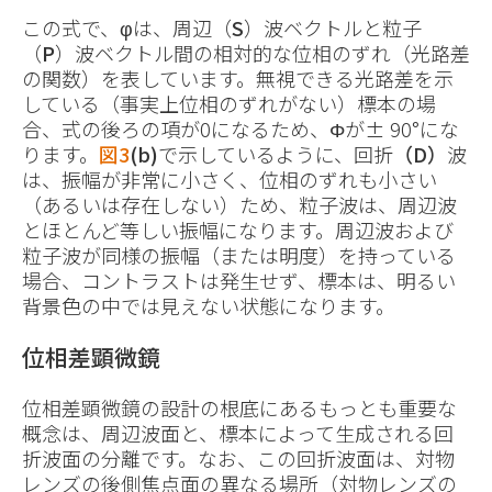
この式で、φは、周辺（
S
）波ベクトルと粒子
（
P
）波ベクトル間の相対的な位相のずれ（光路差
の関数）を表しています。無視できる光路差を示
している（事実上位相のずれがない）標本の場
合、式の後ろの項が0になるため、Φが± 90°にな
ります。
図3
(b)
で示しているように、回折
（D）
波
は、振幅が非常に小さく、位相のずれも小さい
（あるいは存在しない）ため、粒子波は、周辺波
とほとんど等しい振幅になります。周辺波および
粒子波が同様の振幅（または明度）を持っている
場合、コントラストは発生せず、標本は、明るい
背景色の中では見えない状態になります。
位相差顕微鏡
位相差顕微鏡の設計の根底にあるもっとも重要な
概念は、周辺波面と、標本によって生成される回
折波面の分離です。なお、この回折波面は、対物
レンズの後側焦点面の異なる場所（対物レンズの