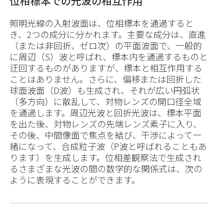
位相標本での光波の相互作用
照明光線の入射波面は、位相標本を通過すると
き、2つの成分に分かれます。主要な成分は、直進
（または非回折、ゼロ次）の平面波面で、一般的
に周辺（S）波と呼ばれ、標本内を通過するものと
迂回するものがありますが、標本と相互作用する
ことはありません。さらに、偏移または回折した
球面波面（D波）も生成され、それが広い円弧状
（多方向）に散乱して、対物レンズの開口径全域
を通過します。周辺光波と回折光波は、標本平面
を出た後、対物レンズの先端レンズ素子に入り、
その後、中間像面で焦点を結び、干渉によって一
緒になって、合成粒子波（P波と呼ばれることもあ
ります）を生成します。位相差観察法で生成され
るさまざまな光波の間の数学的な関係式は、次の
ように表現することができます。