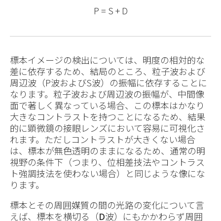
P = S + D
標本イメージの検出については、明度の相対的な
差に依存するため、結局のところ、粒子波および
周辺波（P波およびS波）の振幅に依存することに
なります。粒子波および周辺波の振幅が、中間像
面で著しく異なっている場合、この標本はかなり
大きなコントラストを持つことになるため、結果
的に顕微鏡の接眼レンズにおいて容易に可視化さ
れます。ただしコントラストが大きくない場合
は、標本が無色透明のままになるため、通常の明
視野の条件下（つまり、位相差技法やコントラス
ト強調技法を使わない場合）と同じような像にな
ります。
標本とその周囲媒質の間の光路の変化について言
えば、標本を横切る（
D
波）にもかかわらず周囲