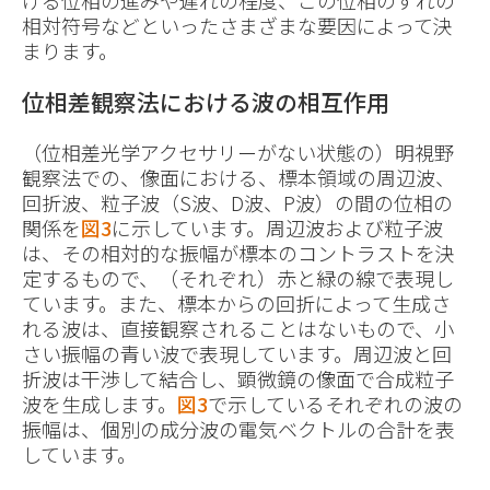
ける位相の進みや遅れの程度、この位相のずれの
相対符号などといったさまざまな要因によって決
まります。
位相差観察法における波の相互作用
（位相差光学アクセサリーがない状態の）明視野
観察法での、像面における、標本領域の周辺波、
回折波、粒子波（S波、D波、P波）の間の位相の
関係を
図3
に示しています。周辺波および粒子波
は、その相対的な振幅が標本のコントラストを決
定するもので、（それぞれ）赤と緑の線で表現し
ています。また、標本からの回折によって生成さ
れる波は、直接観察されることはないもので、小
さい振幅の青い波で表現しています。周辺波と回
折波は干渉して結合し、顕微鏡の像面で合成粒子
波を生成します。
図3
で示しているそれぞれの波の
振幅は、個別の成分波の電気ベクトルの合計を表
しています。