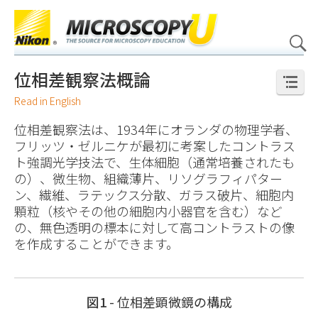
BASICS
X
TECHNIQUES
共焦点観察
蛍光観察
多光子
位相差
偏光
超解像
位相差観察法概論
APPLICATIONS
フェルスター共鳴エネルギー移動（FRET）
Read in English
DIGITAL IMAGING
位相差観察法は、1934年にオランダの物理学者、
TUTORIALS
フリッツ・ゼルニケが最初に考案したコントラス
GALLERIES
ト強調光学技法で、生体細胞（通常培養されたも
MUSEUM
の）、微生物、組織薄片、リソグラフィパター
GLOSSARY
ン、繊維、ラテックス分散、ガラス破片、細胞内
顆粒（核やその他の細胞内小器官を含む）など
の、無色透明の標本に対して高コントラストの像
を作成することができます。
図1
- 位相差顕微鏡の構成