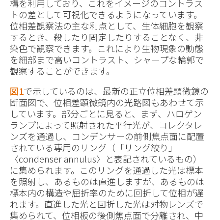
構を利用しており、これをイメージのコントラス
トの差として可視化できるようになっています。
位相差観察法の主な利点として、生体細胞を観察
するとき、殺したり固定したりすることなく、非
染色で観察できます。これにより生物現象の動態
を細部まで高いコントラスト、シャープな輪郭で
観察することができます。
図1
で示しているのは、最新の正立位相差顕微鏡の
断面図で、位相差顕微鏡内の光路図もあわせて示
しています。部分ごとに見ると、まず、ハロゲン
ランプによって照射された平行光が、コレクタレ
ンズを通過し、コンデンサーの前側焦点面に配置
されている専用のリング（「リング絞り」
〈condenser annulus〉と表記されているもの）
に集められます。このリングを通過した光は標本
を照射し、あるものは直進しますが、あるものは
標本内の構造や屈折率のために回折して位相が遅
れます。直進した光と回折した光は対物レンズで
集められて、位相板の後側焦点面で分離され、中